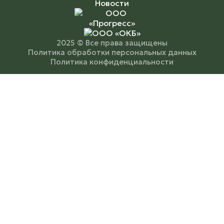
Новости
2025 © Все права защищены
Политика обработки персональных данных
Политика конфиденциальности
Оставить заявку
Оставьте свои контакты и мы свяжемся с вами!
Имя
*
Телефон
*
Комментарий
*
Отправить
Нажимая кнопку «Отправить» вы соглашаетесь
с
политикой обработки персональных данных