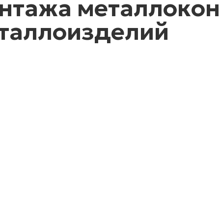
нтажа металлокон
таллоизделий
струкции
заданию
азчика
нтаж
аллоконструкций