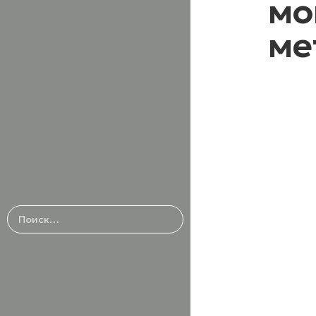
мо
ме
Кон
по 
зак
Найти:
Мо
мет