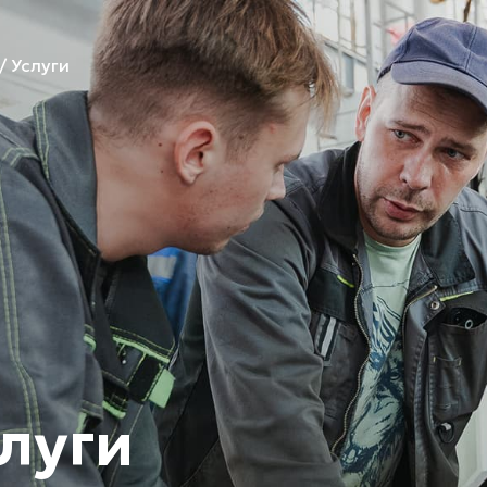
/
Услуги
луги