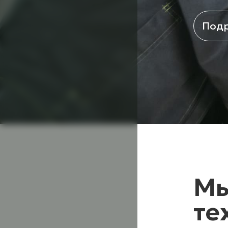
Под
Мы
те